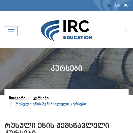
GE
EN
RU
ნ
ა
ვ
ი
გ
ა
ც
ი
ᲙᲣᲠᲡᲔᲑᲘ
ა
Მთავარი
Კურსები
Რუსული Ენის Შემსწავლელი Კურსები
ᲠᲣᲡᲣᲚᲘ ᲔᲜᲘᲡ ᲨᲔᲛᲡᲬᲐᲕᲚᲔᲚᲘ