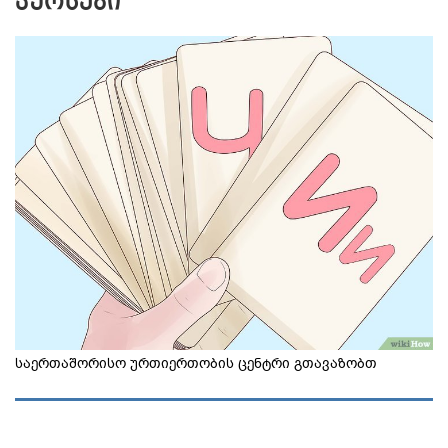
ᲙᲣᲠᲡᲔᲑᲘ
საერთაშორისო ურთიერთობის ცენტრი გთავაზობთ